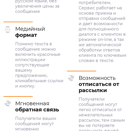
русском языке, без
потребителем.
увеличения цены за
Сервис работает на
сообщение
основе приема и
отправки сообщений
и дает возможности
Медийный
для полноценного
диалога с клиентом в
формат
режиме on-line, а так
Помимо текста в
же автоматической
сообщение можно
обработки ответов
включить красочные
клиента по ключевым
иллюстрации
словам в тексте.
сопутствующие
вашему
предложению,
Возможность
кликабельные ссылки
отписаться от
и кнопку.
рассылки
Получатели
Мгновенная
сообщений могут
обратная связь
легко отписаться от
нежелательных
Получатели ваших
рассылок, тем самым
сообщений могут
вы не потеряете
мгновенно
лояльность вашей