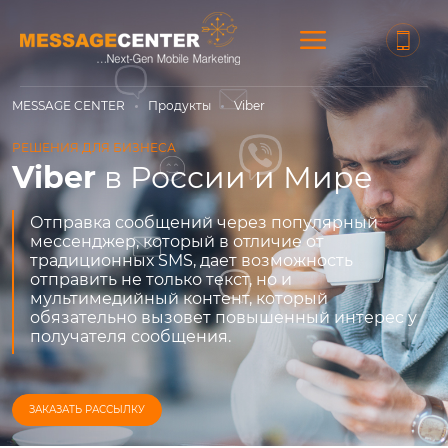
MESSAGE CENTER
Продукты
Viber
РЕШЕНИЯ ДЛЯ БИЗНЕСА
Viber
в России и Мире
Отправка сообщений через популярный
мессенджер, который в отличие от
традиционных SMS, дает возможность
отправить не только текст, но и
мультимедийный контент, который
обязательно вызовет повышенный интерес у
получателя сообщения.
ЗАКАЗАТЬ РАССЫЛКУ